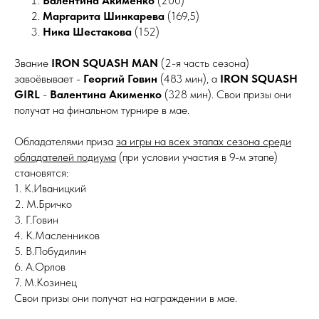
Валентина Акименко
(200)
Маргарита Шинкарева
(169,5)
Ника Шестакова
(152)
Звание
IRON SQUASH MAN
(2-я часть сезона)
завоёвывает -
Георгий Говин
(483 мин), а
IRON SQUASH
GIRL
-
Валентина Акименко
(328 мин). Свои призы они
получат на финальном турнире в мае.
Обладателями приза
за игры на всех этапах сезона среди
обладателей подиума
(при условии участия в 9-м этапе)
становятся:
1. К.Иваницкий
2. М.Бричко
3. Г.Говин
4. К.Масленников
5. В.Побудилин
6. А.Орлов
7. М.Козинец
Свои призы они получат на награждении в мае.