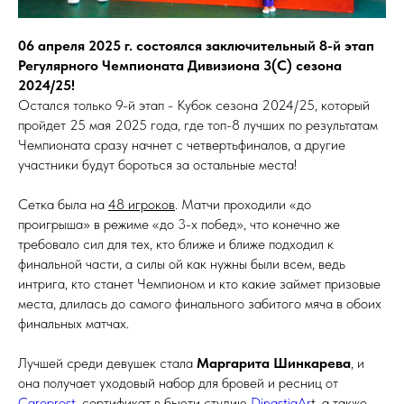
06 апреля 2025 г. состоялся заключительный 8-й этап
Регулярного Чемпионата Дивизиона 3(С) сезона
2024/25!
Остался только 9-й этап - Кубок сезона 2024/25, который
пройдет 25 мая 2025 года, где топ-8 лучших по результатам
Чемпионата сразу начнет с четвертьфиналов, а другие
участники будут бороться за остальные места!
Сетка была на
48 игроков
. Матчи проходили «до
проигрыша» в режиме «до 3-х побед», что конечно же
требовало сил для тех, кто ближе и ближе подходил к
финальной части, а силы ой как нужны были всем, ведь
интрига, кто станет Чемпионом и кто какие займет призовые
места, длилась до самого финального забитого мяча в обоих
финальных матчах.
Лучшей среди девушек стала
Маргарита Шинкарева
, и
она получает уходовый набор для бровей и ресниц от
Careprost
, сертификат в бьюти студию
DinastiaAr
t, а также