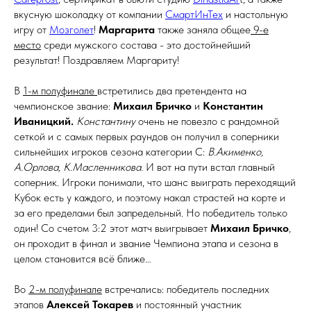
вкусную шоколадку от компании
СмартИнТех
и настольную
игру от
Мозголет
!
Маргарита
также заняла общее
9-е
место
среди мужского состава - это достойнейший
результат! Поздравляем Маргариту!
В
1-м полуфинале
встретились два претендента на
чемпионское звание:
Михаил Бричко
и
Константин
Иваницкий.
Константину
очень не повезло с рандомной
сеткой и с самых первых раундов он получил в соперники
сильнейших игроков сезона категории С:
В.Акименко,
А.Орлова, К.Масленникова
. И вот на пути встал главный
соперник. Игроки понимали, что шанс выиграть переходящий
Кубок есть у каждого, и поэтому накал страстей на корте и
за его пределами был запредельный. Но победитель только
один! Со счетом 3:2 этот матч выигрывает
Михаил Бричко
,
он проходит в финал и звание Чемпиона этапа и сезона в
целом становится всё ближе…
Во
2-м полуфинале
встречались: победитель последних
этапов
Алексей Токарев
и постоянный участник