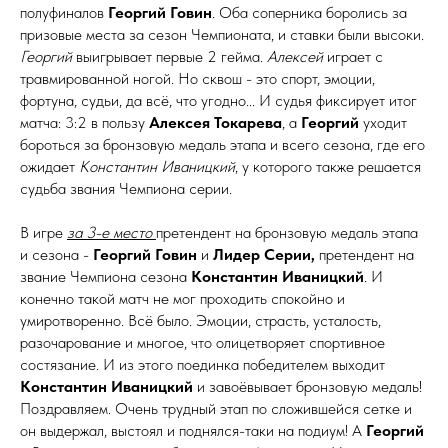
полуфиналов
Георгий Говин
. Оба соперника боролись за
призовые места за сезон Чемпионата, и ставки были высоки.
Георгий
выигрывает первые 2 гейма.
Алексей
играет с
травмированной ногой. Но сквош - это спорт, эмоции,
фортуна, судьи, да всё, что угодно... И судья фиксирует итог
матча: 3:2 в пользу
Алексея Токарева
, а
Георгий
уходит
бороться за бронзовую медаль этапа и всего сезона, где его
ожидает
Константин Иваницкий
, у которого также решается
судьба звания Чемпиона серии.
В игре
за 3-е место
претендент на бронзовую медаль этапа
и сезона -
Георгий Говин
и
Лидер Серии,
претендент на
звание Чемпиона сезона
Константин Иваницкий
. И
конечно такой матч не мог проходить спокойно и
умиротворенно. Всё было. Эмоции, страсть, усталость,
разочарование и многое, что олицетворяет спортивное
состязание. И из этого поединка победителем выходит
Константин Иваницкий
и завоёвывает бронзовую медаль!
Поздравляем. Очень трудный этап по сложившейся сетке и
он выдержал, выстоял и поднялся-таки на подиум! А
Георгий