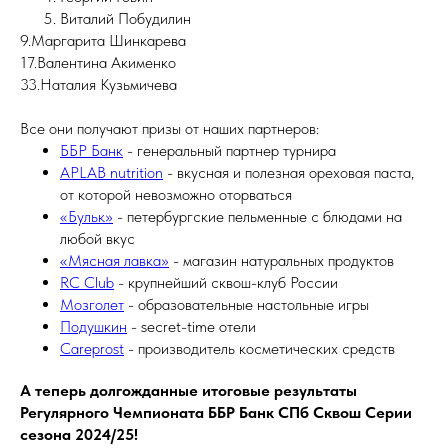
Виталий Побудилин
9.Маргарита Шинкарева
17.Валентина Акименко
33.Наталия Кузьмичева
Все они получают призы от наших партнеров:
ББР Банк
- генеральный партнер турнира
APLAB nutrition
- вкусная и полезная ореховая паста,
от которой невозможно оторваться
«Бульк»
- петербургские пельменные с блюдами на
любой вкус
«Мясная лавка»
- магазин натуральных продуктов
RC Club
- крупнейший сквош-клуб России
Мозголет
- образовательные настольные игры
Подушкин
- secret-time отели
Careprost
- производитель косметических средств
А теперь долгожданные итоговые результаты
Регулярного Чемпионата ББР Банк СПб Сквош Серии
сезона 2024/25!