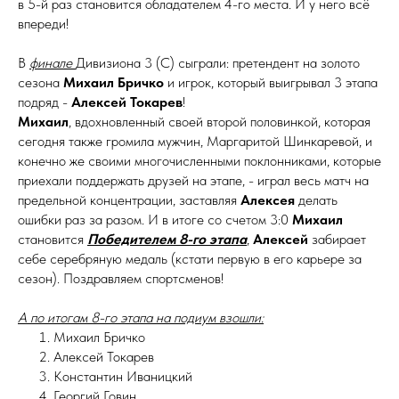
в 5-й раз становится обладателем 4-го места. И у него всё
впереди!
В
финале
Дивизиона 3 (С) сыграли: претендент на золото
сезона
Михаил Бричко
и игрок, который выигрывал 3 этапа
подряд -
Алексей Токарев
!
Михаил
, вдохновленный своей второй половинкой, которая
сегодня также громила мужчин, Маргаритой Шинкаревой, и
конечно же своими многочисленными поклонниками, которые
приехали поддержать друзей на этапе, - играл весь матч на
предельной концентрации, заставляя
Алексея
делать
ошибки раз за разом. И в итоге со счетом 3:0
Михаил
становится
Победителем 8-го этапа
,
Алексей
забирает
себе серебряную медаль (кстати первую в его карьере за
сезон). Поздравляем спортсменов!
А по итогам 8-го этапа на подиум взошли:
Михаил Бричко
Алексей Токарев
Константин Иваницкий
Георгий Говин