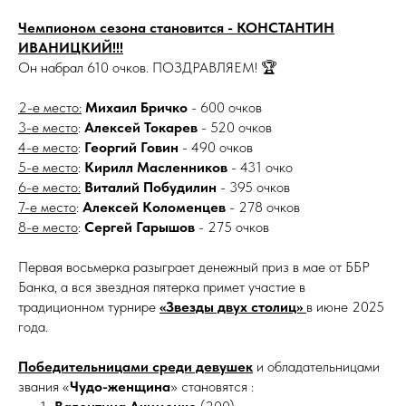
Чемпионом сезона становится - КОНСТАНТИН
ИВАНИЦКИЙ!!!
Он набрал 610 очков. ПОЗДРАВЛЯЕМ! 🏆
2-е место:
Михаил Бричко
- 600 очков
3-е место
:
Алексей Токарев
- 520 очков
4-е место
:
Георгий Говин
- 490 очков
5-е место
:
Кирилл Масленников
- 431 очко
6-е место:
Виталий Побудилин
- 395 очков
7-е место
:
Алексей Коломенцев
- 278 очков
8-е место
:
Сергей Гарышов
- 275 очков
Первая восьмерка разыграет денежный приз в мае от ББР
Банка, а вся звездная пятерка примет участие в
традиционном турнире
«Звезды двух столиц»
в июне 2025
года.
Победительницами среди девушек
и обладательницами
звания «
Чудо-женщина
» становятся :